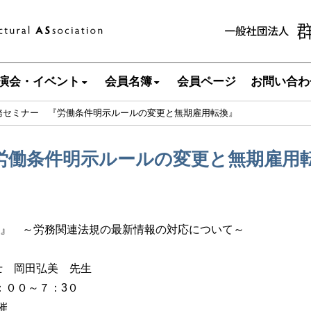
演会・イベント
会員名簿
会員ページ
お問い合わ
労務セミナー 『労働条件明示ルールの変更と無期雇用転換』
『労働条件明示ルールの変更と無期雇用
換』 ～労務関連法規の最新情報の対応について～
務士 岡田弘美 先生
：００～７：3０
催