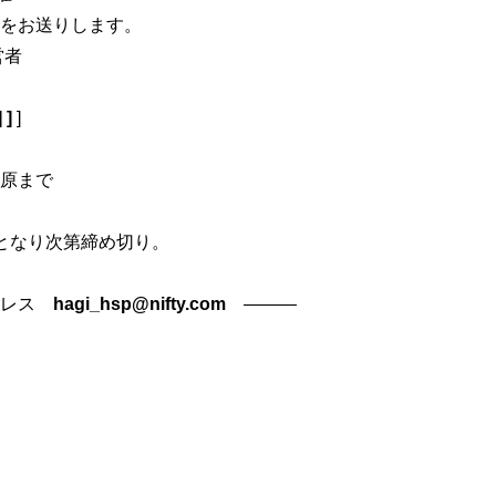
お送りします。
営者
 ]
]
原まで
定員となり次第締め切り。
ドレス
hagi_hsp@nifty.com
―――
ス